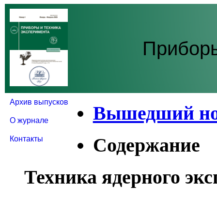
Приборы
Архив выпусков
Вышедший н
О журнале
Содержание
Контакты
Техника ядерного эк